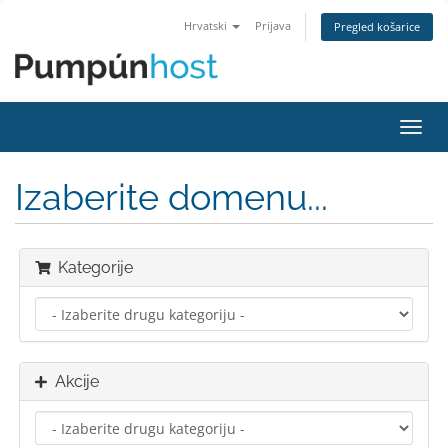
Hrvatski
Prijava
Pregled košarice
Preba
navig
Izaberite domenu...
Kategorije
Akcije