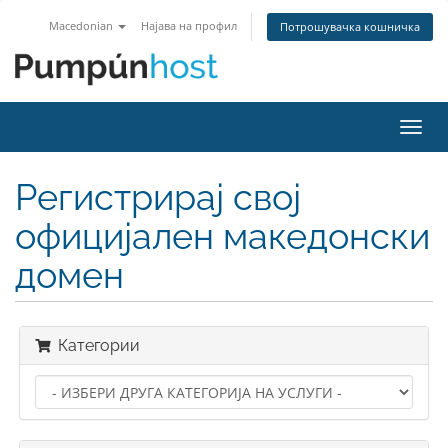
Macedonian
Најава на профил
Потрошувачка кошничка
Вклу
ја
нави
Регистрирај свој
официјален македонски
домен
Категории