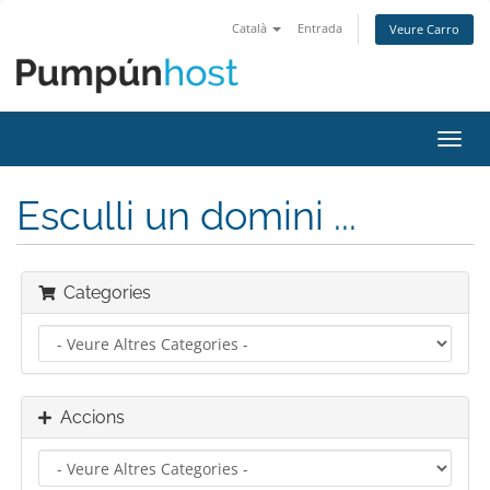
Català
Entrada
Veure Carro
Canv
la
nave
Esculli un domini ...
Categories
Accions